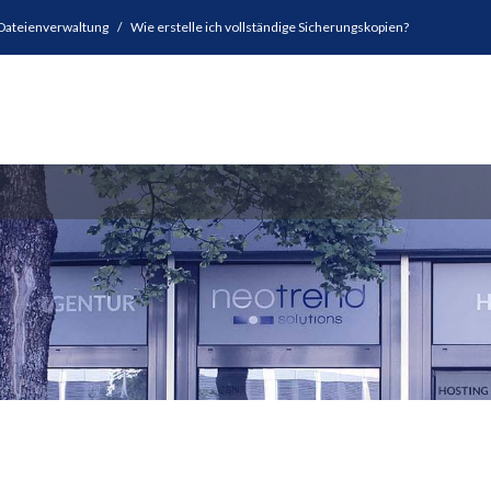
Dateienverwaltung
Wie erstelle ich vollständige Sicherungskopien?
Hilfe & S
ces
Webdesign
Hosting
VoIP & Internet
Kurse
Re