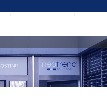
upport
Kontakt
neomail.ch
Server Status
my.neotrend
ferenzen
Über Neotrend